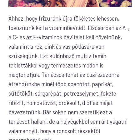
Ahhoz, hogy frizuránk újra tökéletes lehessen,
fokoznunk kell a vitaminbevitelt. Elsősorban az A-,
a C- és az E-vitaminok bevitelét kell növelnünk,
valamint a réz, cink és vas pótlására van
szükségünk. Ezt különböző multivitamin
tablettákkal vagy természetes módon is
megtehetjük. Tanácsos tehát az őszi szezonra
étrendünkbe minél több spenótot, paprikát,
sütőtököt, sárgarépát, petrezselymet, fekete
ribizlit, homoktövist, brokkolit, diót és májat
bevezetnünk. Bár sokan nem szeretik ezt a
tanácsot hallani, de a hajvégekből sem árt vágatni
valamennyit, hogy a roncsolt részektől