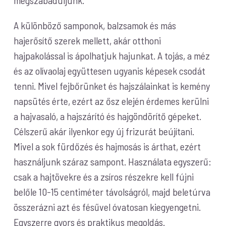
megszabaduljunk.
A különböző samponok, balzsamok és más
hajerősítő szerek mellett, akár otthoni
hajpakolással is ápolhatjuk hajunkat. A tojás, a méz
és az olívaolaj együttesen ugyanis képesek csodát
tenni. Mivel fejbőrünket és hajszálainkat is kemény
napsütés érte, ezért az ősz elején érdemes kerülni
a hajvasaló, a hajszárító és hajgöndörítő gépeket.
Célszerű akár ilyenkor egy új frizurát beújítani.
Mivel a sok fürdőzés és hajmosás is árthat, ezért
használjunk száraz sampont. Használata egyszerű:
csak a hajtövekre és a zsíros részekre kell fújni
belőle 10-15 centiméter távolságról, majd beletúrva
összerázni azt és fésűvel óvatosan kiegyengetni.
Egyszerre gyors és praktikus megoldás.