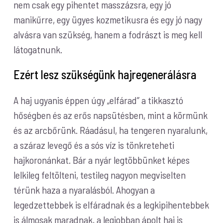
nem csak egy pihentet masszázsra, egy jó
manikűrre, egy ügyes kozmetikusra és egy jó nagy
alvásra van szükség, hanem a fodrászt is meg kell
látogatnunk.
Ezért lesz szükségünk hajregenerálásra
A haj ugyanis éppen úgy „elfárad” a tikkasztó
hőségben és az erős napsütésben, mint a körmünk
és az arcbőrünk. Ráadásul, ha tengeren nyaralunk,
a száraz levegő és a sós víz is tönkreteheti
hajkoronánkat. Bár a nyár legtöbbünket képes
lelkileg feltölteni, testileg nagyon megviselten
térünk haza a nyaralásból. Ahogyan a
legedzettebbek is elfáradnak és a legkipihentebbek
is álmosak maradnak, a legjobban ápolt haj is