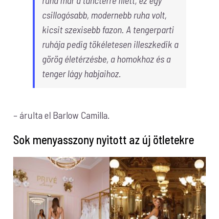
ruha már a tánctérre illett, ez egy
csillogósabb, modernebb ruha volt,
kicsit szexisebb fazon. A tengerparti
ruhája pedig tökéletesen illeszkedik a
görög életérzésbe, a homokhoz és a
tenger lágy habjaihoz.
– árulta el Barlow Camilla.
Sok menyasszony nyitott az új ötletekre