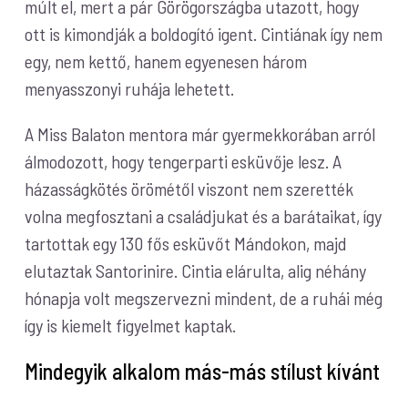
múlt el, mert a pár Görögországba utazott, hogy
ott is kimondják a boldogító igent. Cintiának így nem
egy, nem kettő, hanem egyenesen három
menyasszonyi ruhája lehetett.
A Miss Balaton mentora már gyermekkorában arról
álmodozott, hogy tengerparti esküvője lesz. A
házasságkötés örömétől viszont nem szerették
volna megfosztani a családjukat és a barátaikat, így
tartottak egy 130 fős esküvőt Mándokon, majd
elutaztak Santorinire. Cintia elárulta, alig néhány
hónapja volt megszervezni mindent, de a ruhái még
így is kiemelt figyelmet kaptak.
Mindegyik alkalom más-más stílust kívánt