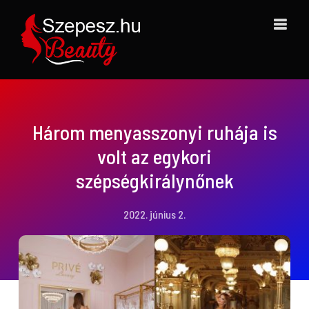
Kihagyás
Három menyasszonyi ruhája is
volt az egykori
szépségkirálynőnek
2022. június 2.