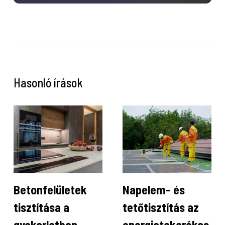
Hasonló írások
Betonfelületek
Napelem- és
tisztítása a
tetőtisztítás az
gyakorlatban
energiatakarékos,