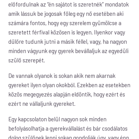
előfordulnak az “én sajátot is szeretnék” mondatok
amik lássuk be jogosak főleg egy nő esetében aki
számára fontos, hogy egy szerelem gyümölcse a
szeretett férfival közösen is legyen. Ilyenkor vagy
dűlőre tudunk jutni a másik féllel, vagy, ha nagyon
minden vágyunk egy gyerek bevállaljuk az egyedüli
szülő szerepét.
De vannak olyanok is sokan akik nem akarnak
gyereket ilyen olyan okokból. Ezekben az esetekben
közös megegyezés alapján eldöntik, hogy ezért és
ezért ne vállaljunk gyereket.
Egy kapcsolaton belül nagyon sok minden
befolyásolhatja a gyerekvállalást és bár csodálatos
dolog szülőnek lenni sokan gondolják úgy, vagy épp