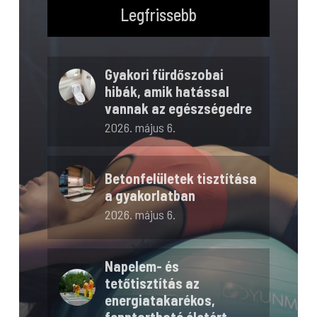
Legfrissebb
Gyakori fürdőszobai
hibák, amik hatással
vannak az egészségedre
2026. május 6.
Betonfelületek tisztítása
a gyakorlatban
2026. május 6.
Napelem- és
tetőtisztítás az
energiatakarékos,
fenntartható életért